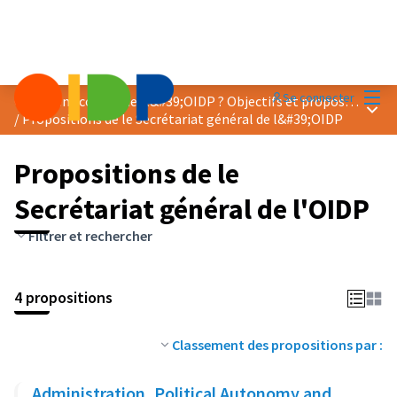
Menu
Se connecter
Comment consolider l&#39;OIDP ? Objectifs et proposition de gouvernance
Menu 
/
Propositions de le Secrétariat général de l&#39;OIDP
Propositions de le
Secrétariat général de l'OIDP
Filtrer et rechercher
4 propositions
Classement des propositions par :
Administration, Political Autonomy and