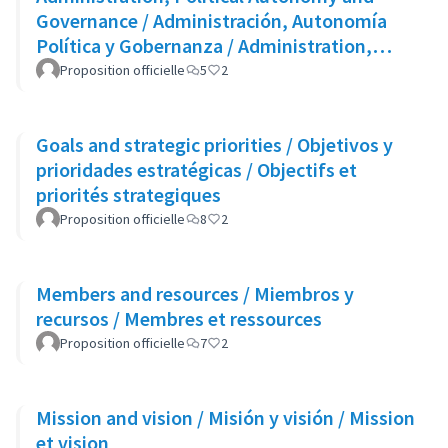
Governance / Administración, Autonomía
Política y Gobernanza / Administration,
Autonomie Politique et Gouvernance
Proposition officielle
5
2
Goals and strategic priorities / Objetivos y
prioridades estratégicas / Objectifs et
priorités strategiques
Proposition officielle
8
2
Members and resources / Miembros y
recursos / Membres et ressources
Proposition officielle
7
2
Mission and vision / Misión y visión / Mission
et vision