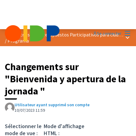
Menu
Se connecter
Encuentro sobre Presupuestos Participativos para ciudades más verdes
Menu 
/
Programa
Changements sur
"Bienvenida y apertura de la
jornada "
Utilisateur ayant supprimé son compte
10/07/2023 11:59
Sélectionner le
Mode d'affichage
mode de vue :
HTML :