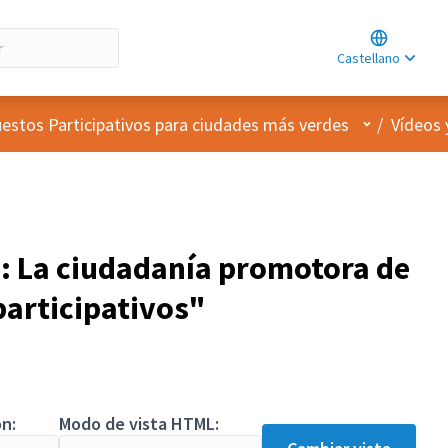
Choose lan
Choisir la l
Castellano
Elegir el id
Menú de usu
estos Participativos para ciudades más verdes
/
Vídeos 
: La ciudadanía promotora de
participativos"
n:
Modo de vista HTML: