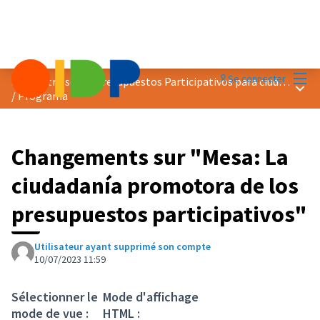
Menu
Se connecter
Encuentro sobre Presupuestos Participativos para ciudades más verdes
Menu 
/
Programa
Changements sur "Mesa: La
ciudadanía promotora de los
presupuestos participativos"
Utilisateur ayant supprimé son compte
10/07/2023 11:59
Sélectionner le
Mode d'affichage
mode de vue :
HTML :