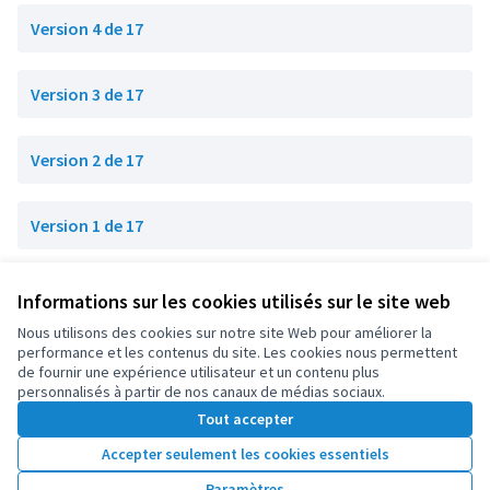
Version 4 de 17
Version 3 de 17
Version 2 de 17
Version 1 de 17
Informations sur les cookies utilisés sur le site web
Conditions d'utilisation
Paramètres des cookies
Nous utilisons des cookies sur notre site Web pour améliorer la
OIDP sur X
OIDP sur Facebook
OIDP sur YouTube
performance et les contenus du site. Les cookies nous permettent
de fournir une expérience utilisateur et un contenu plus
(Lien externe)
(Lien externe)
(Lien externe)
Français
personnalisés à partir de nos canaux de médias sociaux.
Choose language
Choisir la langue
Elegir el idioma
Tout accepter
Accepter seulement les cookies essentiels
Licence Cre
(Lien extern
Paramètres