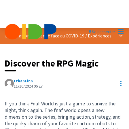
Menu
Se connecter
Menu 
Coopération citoyenne face au COVID-19
/
Expériences
Discover the RPG Magic
EthanFinn
Res
11/10/2024 06:27
If you think Fnaf World is just a game to survive the
night, think again. The fnaf world opens a new
dimension to the series, bringing action, strategy, and
the quirky charm of your favorite cartoon robots to