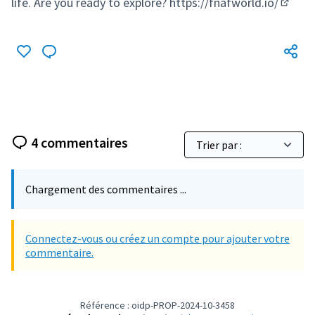
life. Are you ready to explore?
https://fnafworld.io/
(Lien 
4 commentaires
Chargement des commentaires ...
Connectez-vous ou créez un compte pour ajouter votre
commentaire.
Référence : oidp-PROP-2024-10-3458