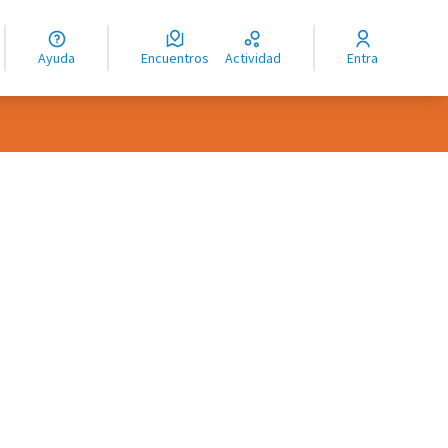
guage
angue
Ayuda
Encuentros
Actividad
Entra
ioma
oles de recursos