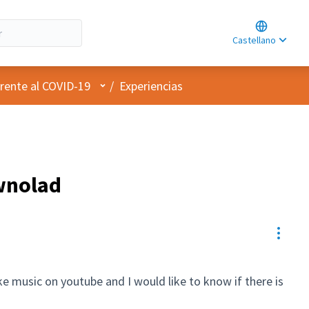
Choose lan
Choisir la l
Castellano
Elegir el id
Menú de usuario
rente al COVID-19
/
Experiencias
wnolad
Contr
like music on youtube and I would like to know if there is