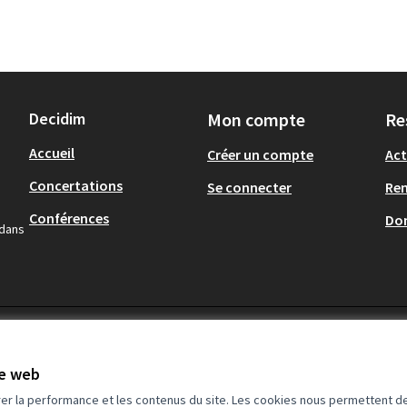
Decidim
Mon compte
Re
Accueil
Créer un compte
Act
Concertations
Se connecter
Re
Conférences
Don
 dans
te web
rer la performance et les contenus du site. Les cookies nous permettent de