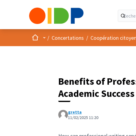
Accueil
Menu principal
/
Concertations
/
Coopération citoye
Benefits of Profes
Academic Success
gretta
11/02/2025 11:20
How can professional writing serv