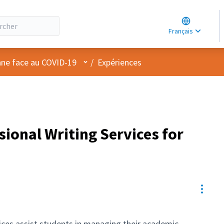
Choose lang
Choisir la la
Français
Elegir el idi
Menu utilisateur
nne face au COVID-19
/
Expériences
sional Writing Services for
Resou
ices assist students in managing their academic