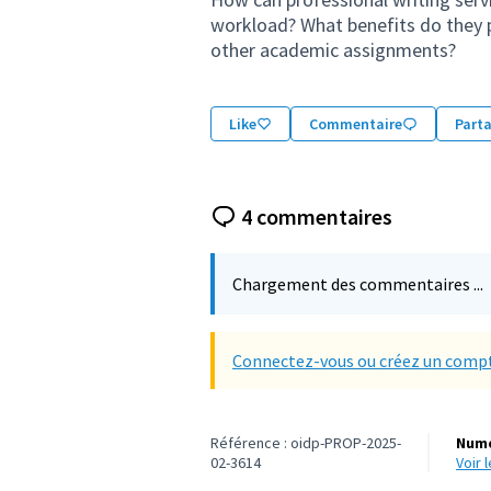
workload? What benefits do they p
other academic assignments?
Like
Commentaire
Part
4 commentaires
Chargement des commentaires ...
Connectez-vous ou créez un compt
Référence : oidp-PROP-2025-
Numé
02-3614
voir