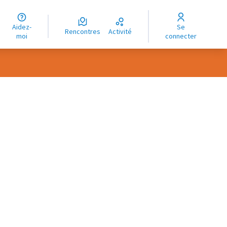
uage
Aidez-
Se
ngue
Rencontres
Activité
moi
connecter
oma
rce controls