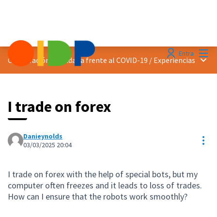
Menú
Entra
Menú 
Cooperación ciudadana frente al COVID-19
/
Experiencias
I trade on forex
Danieynolds
Con
03/03/2025 20:04
I trade on forex with the help of special bots, but my
computer often freezes and it leads to loss of trades.
How can I ensure that the robots work smoothly?