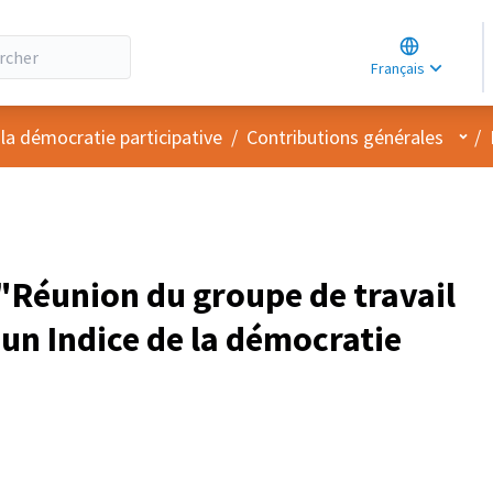
Choose lang
Choisir la la
Français
Elegir el idi
Menu
 la démocratie participative
/
Contributions générales
/
Réunion du groupe de travail
’un Indice de la démocratie