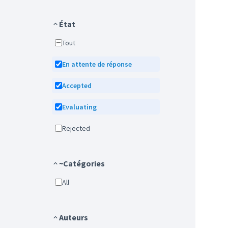
État
Tout
En attente de réponse
Accepted
Evaluating
Rejected
~Catégories
All
Auteurs