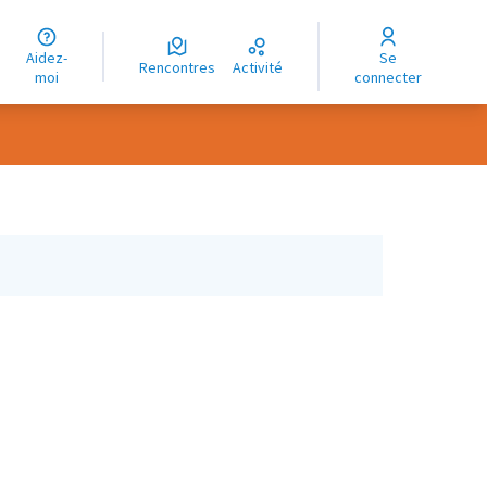
uage
Aidez-
Se
ngue
Rencontres
Activité
moi
connecter
oma
 utilisateur