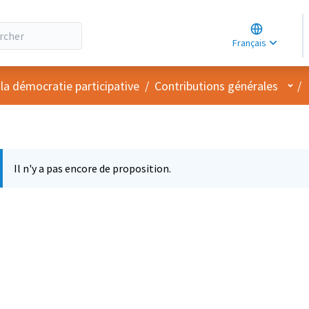
Choose lang
Choisir la la
Français
Elegir el idi
Menu
 la démocratie participative
/
Contributions générales
/
Il n'y a pas encore de proposition.