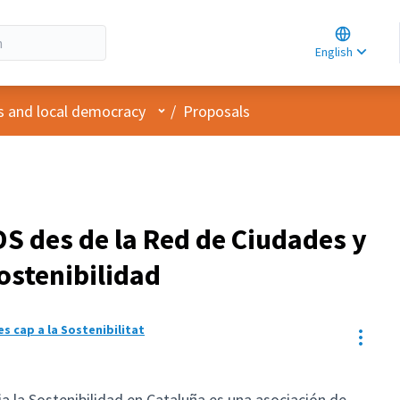
Choose la
Choisir la 
English
Elegir el i
User menu
s and local democracy
/
Proposals
S des de la Red de Ciudades y
ostenibilidad
les cap a la Sostenibilitat
Resou
a la Sostenibilidad en Cataluña es una asociación de