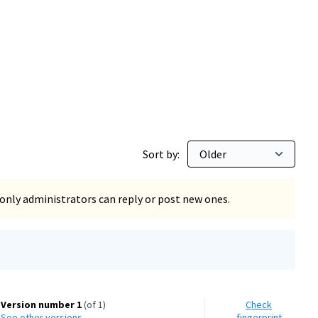
Sort by:
only administrators can reply or post new ones.
Version number 1
(of 1)
Check
see other versions
fingerprint