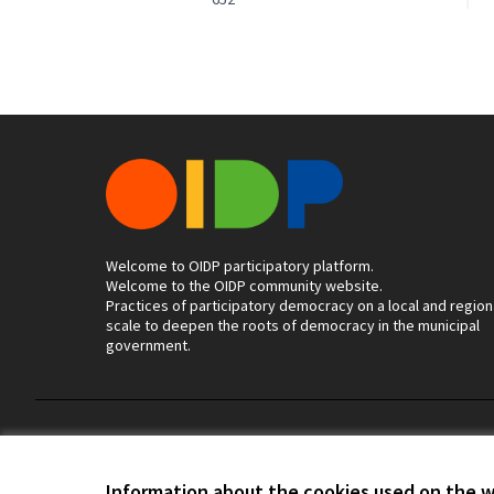
Welcome to OIDP participatory platform.
Welcome to the OIDP community website.
Practices of participatory democracy on a local and region
scale to deepen the roots of democracy in the municipal
government.
Terms of Service
Cookie settings
Information about the cookies used on the 