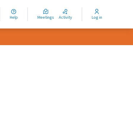
nguage
langue
Help
Meetings
Activity
Log in
dioma
rce controls