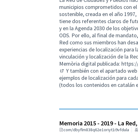
municipios comprometidos con el 
sostenible, creada en el año 1997
tiene dos referentes claros de futu
y en la Agenda 2030 de los objetiv
ODS. Por ello, al final de mandato,
Red como sus miembros han desarr
experiencias de localización para 
vinculación y localización de la R
Memòria digital publicada:
https:
Y también con el apartado web 
(External link)
ejemplos de localización para ca
(todos los contenidos en catalán
Memoria 2015 - 2019 - La Red,
com/dbyflm838q62e1oriyt1i9vfdula