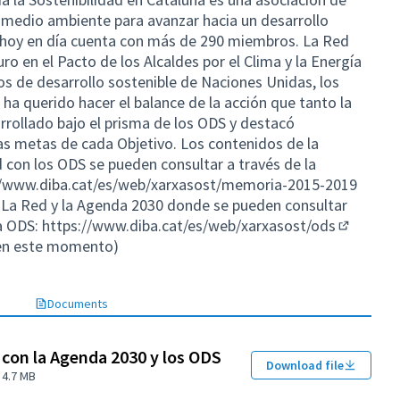
medio ambiente para avanzar hacia un desarrollo
, hoy en día cuenta con más de 290 miembros. La Red
ro en el Pacto de los Alcaldes por el Clima y la Energía
os de desarrollo sostenible de Naciones Unidas, los
 ha querido hacer el balance de la acción que tanto la
ollado bajo el prisma de los ODS y destacó
las metas de cada Objetivo. Los contenidos de la
ed con los ODS se pueden consultar a través de la
//www.diba.cat/es/web/xarxasost/memoria-2015-2019
La Red y la Agenda 2030 donde se pueden consultar
da ODS:
https://www.diba.cat/es/web/xarxasost/ods
(External 
 en este momento)
Documents
 con la Agenda 2030 y los ODS
Download file
4.7 MB