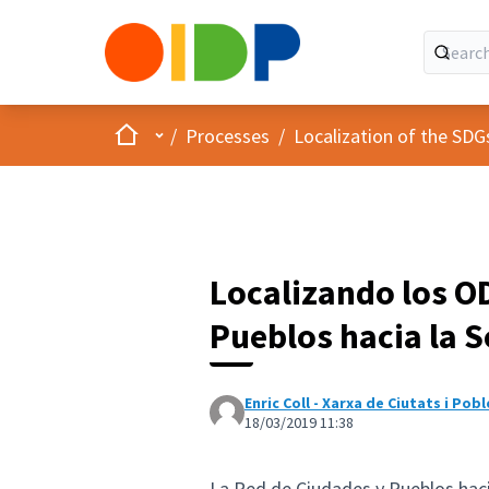
Home
Main menu
/
Processes
/
Localization of the SDG
Localizando los OD
Pueblos hacia la S
Enric Coll - Xarxa de Ciutats i Pob
18/03/2019 11:38
La Red de Ciudades y Pueblos haci