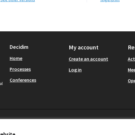
Decidim
My account
Re
Home
Create an account
Act
Processes
Log in
Mee
Conferences
Op
al
website