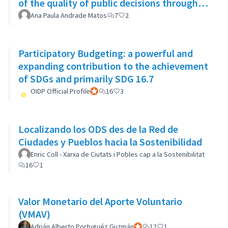
of the quality of public decisions through
participatory democracy mechanisms
Ana Paula Andrade Matos
7
2
Participatory Budgeting: a powerful and
expanding contribution to the achievement
of SDGs and primarily SDG 16.7
OIDP Official Profile
Participant officiel
16
3
Localizando los ODS des de la Red de
Ciudades y Pueblos hacia la Sostenibilidad
Enric Coll - Xarxa de Ciutats i Pobles cap a la Sostenibilitat
16
1
Valor Monetario del Aporte Voluntario
(VMAV)
Adrián Alberto Portuguéz Guzmán
Participant officiel
12
1