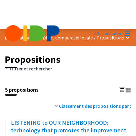
Menu
Se connecter
Menu 
Localisation des ODD et démocratie locale
/
Propositions
Propositions
Filtrer et rechercher
5 propositions
Classement des propositions par :
LISTENING to OUR NEIGHBORHOOD:
technology that promotes the improvement