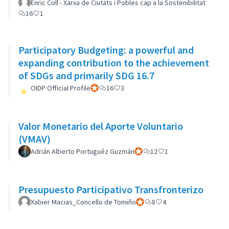
Enric Coll - Xarxa de Ciutats i Pobles cap a la Sostenibilitat
16
1
Participatory Budgeting: a powerful and
expanding contribution to the achievement
of SDGs and primarily SDG 16.7
OIDP Official Profile
Participant officiel
16
3
Valor Monetario del Aporte Voluntario
(VMAV)
Adrián Alberto Portuguéz Guzmán
Participant officiel
12
1
Presupuesto Participativo Transfronterizo
Xabier Macias_Concello de Tomiño
Participant officiel
8
4