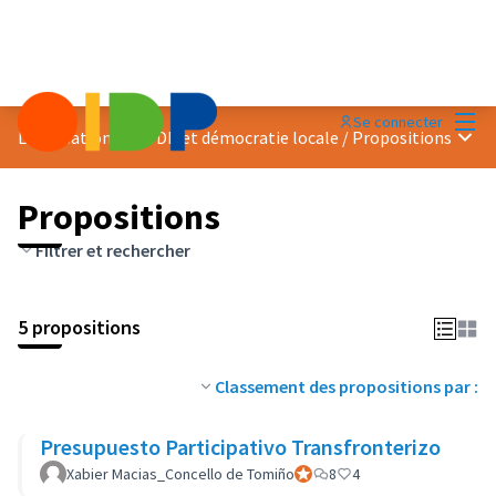
Menu
Se connecter
Menu 
Localisation des ODD et démocratie locale
/
Propositions
Propositions
Filtrer et rechercher
5 propositions
Classement des propositions par :
Presupuesto Participativo Transfronterizo
Xabier Macias_Concello de Tomiño
Participant officiel
8
4