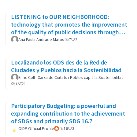
LISTENING to OUR NEIGHBORHOOD:
technology that promotes the improvement
of the quality of public decisions through
participatory democracy mechanisms
Ana Paula Andrade Matos
7
2
Localizando los ODS des de la Red de
Ciudades y Pueblos hacia la Sostenibilidad
Enric Coll - Xarxa de Ciutats i Pobles cap a la Sostenibilitat
16
1
Participatory Budgeting: a powerful and
expanding contribution to the achievement
of SDGs and primarily SDG 16.7
OIDP Official Profile
Participant officiel
16
3