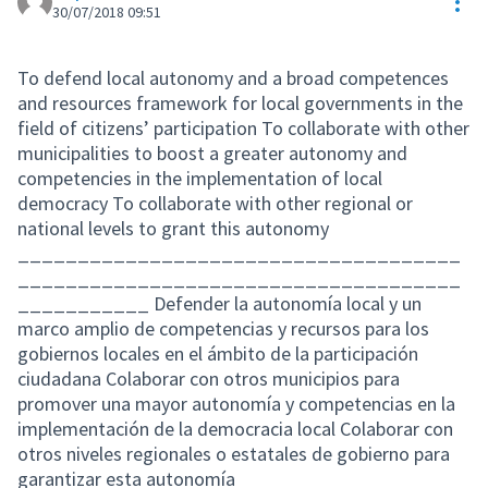
Res
30/07/2018 09:51
To defend local autonomy and a broad competences
and resources framework for local governments in the
field of citizens’ participation To collaborate with other
municipalities to boost a greater autonomy and
competencies in the implementation of local
democracy To collaborate with other regional or
national levels to grant this autonomy
_____________________________________
_____________________________________
___________ Defender la autonomía local y un
marco amplio de competencias y recursos para los
gobiernos locales en el ámbito de la participación
ciudadana Colaborar con otros municipios para
promover una mayor autonomía y competencias en la
implementación de la democracia local Colaborar con
otros niveles regionales o estatales de gobierno para
garantizar esta autonomía