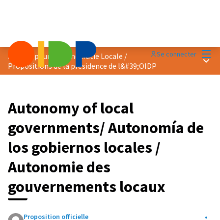
Menu
Se connecter
Agenda pour la Démocratie Locale
/
Menu 
Propositions de la présidence de l&#39;OIDP
Autonomy of local
governments/ Autonomía de
los gobiernos locales /
Autonomie des
gouvernements locaux
Proposition officielle