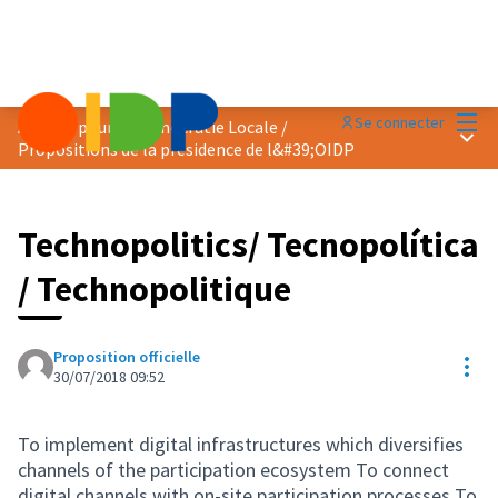
Menu
Se connecter
Agenda pour la Démocratie Locale
/
Menu 
Propositions de la présidence de l&#39;OIDP
Technopolitics/ Tecnopolítica
/ Technopolitique
Proposition officielle
Res
30/07/2018 09:52
To implement digital infrastructures which diversifies
channels of the participation ecosystem To connect
digital channels with on-site participation processes To