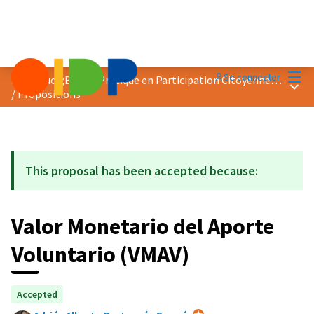
Menu
Se connecter
Prix &quot;Bonne Pratique en Participation Citoyenne&quot; 2018
Menu 
/
Propositions
This proposal has been accepted because:
Valor Monetario del Aporte
Voluntario (VMAV)
Accepted