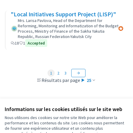
"Local Initiatives Support Project (LISP)"
Mrs. Larisa Pavlova, Head of the Department for
Reforming, Monitoring and Informatization of the Budget
Participa
Process, Ministry of Finance of the Sakha Yakutia
Republic, Russian Federation-Yakutsk City
18
1
Accepted
1
2
3
Résultats par page :
25
Informations sur les cookies utilisés sur le site web
Conditions d'utilisation
Paramètres des cookies
Nous utilisons des cookies sur notre site Web pour améliorer la
OIDP sur X
OIDP sur Facebook
OIDP sur YouTube
performance et les contenus du site. Les cookies nous permettent
de fournir une expérience utilisateur et un contenu plus
(Lien externe)
(Lien externe)
(Lien externe)
Français