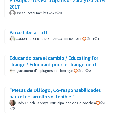
Presupuestos Participativos Zaragoza 2016-
2017
Óscar Pretel Ramírez
77
0
Parco Libera Tutti
COMUNE DI CERTALDO - PARCO LIBERA TUTTI
Participant officiel
14
1
Educando para el cambio / Educating for
change / Éduquant pour le changement
Ajuntament d'Esplugues de Llobregat
Participant officiel
21
0
"Mesas de Diálogo, Co-responsabilidades
para el desarrollo sostenible"
Cindy Chinchilla Araya, Municipalidad de Goicoechea
Participant of
10
0