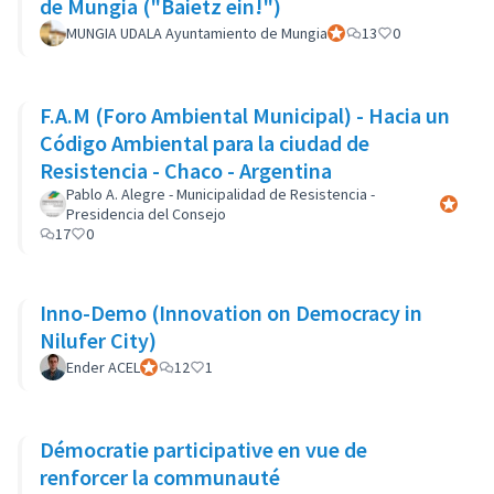
de Mungia ("Baietz ein!")
MUNGIA UDALA Ayuntamiento de Mungia
Participant officiel
13
0
F.A.M (Foro Ambiental Municipal) - Hacia un
Código Ambiental para la ciudad de
Resistencia - Chaco - Argentina
Pablo A. Alegre - Municipalidad de Resistencia -
Participa
Presidencia del Consejo
17
0
Inno-Demo (Innovation on Democracy in
Nilufer City)
Ender ACEL
Participant officiel
12
1
Démocratie participative en vue de
renforcer la communauté