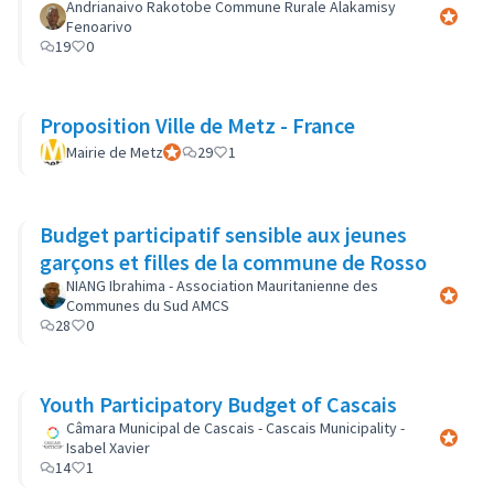
Andrianaivo Rakotobe Commune Rurale Alakamisy
Participa
Fenoarivo
19
0
Proposition Ville de Metz - France
Mairie de Metz
Participant officiel
29
1
Budget participatif sensible aux jeunes
garçons et filles de la commune de Rosso
NIANG Ibrahima - Association Mauritanienne des
Participa
Communes du Sud AMCS
28
0
Youth Participatory Budget of Cascais
Câmara Municipal de Cascais - Cascais Municipality -
Participa
Isabel Xavier
14
1