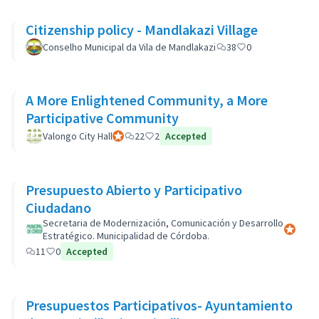
Citizenship policy - Mandlakazi Village
Conselho Municipal da Vila de Mandlakazi
38
0
A More Enlightened Community, a More
Participative Community
Valongo City Hall
Participant officiel
22
2
Accepted
Presupuesto Abierto y Participativo
Ciudadano
Secretaria de Modernización, Comunicación y Desarrollo
Participa
Estratégico. Municipalidad de Córdoba.
11
0
Accepted
Presupuestos Participativos- Ayuntamiento