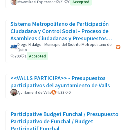
Mwamikazi Esperance
21
0
Accepted
Sistema Metropolitano de Participación
Ciudadana y Control Social - Proceso de
Asambleas Ciudadanas y Presupuestos
Participativos
Diego Hidalgo - Municipio del Distrito Metropolitano de
Participa
Quito
700
1
Accepted
<<VALLS PARTICIPA>> - Presupuestos
participativos del ayuntamiento de Valls
Ajuntament de Valls
Participant officiel
33
0
Participative Budget Funchal / Presupuesto
Participativo de Funchal / Budget
Participatif Funchal