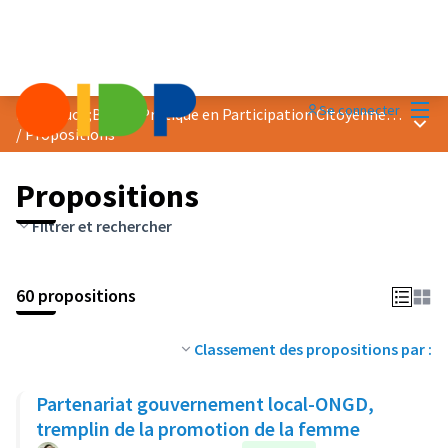
Menu
Se connecter
Prix &quot;Bonne Pratique en Participation Citoyenne&quot; 2018
Menu 
/
Propositions
Propositions
Filtrer et rechercher
60 propositions
Classement des propositions par :
Partenariat gouvernement local-ONGD,
tremplin de la promotion de la femme