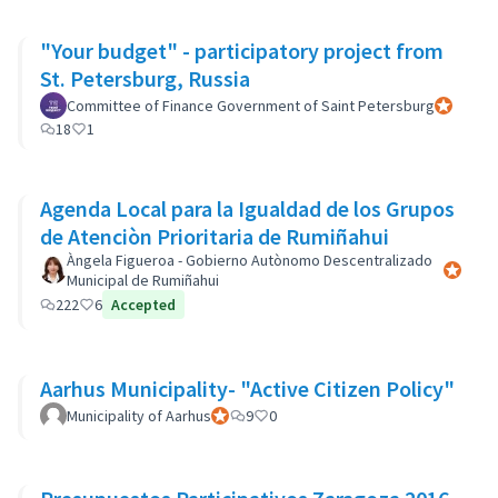
"Your budget" - participatory project from
St. Petersburg, Russia
Committee of Finance Government of Saint Petersburg
Participan
18
1
Agenda Local para la Igualdad de los Grupos
de Atenciòn Prioritaria de Rumiñahui
Àngela Figueroa - Gobierno Autònomo Descentralizado
Participa
Municipal de Rumiñahui
222
6
Accepted
Aarhus Municipality- "Active Citizen Policy"
Municipality of Aarhus
Participant officiel
9
0