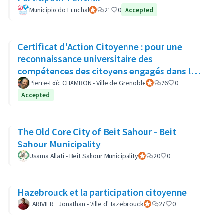
Município do Funchal
Participant officiel
21
0
Accepted
Certificat d'Action Citoyenne : pour une
reconnaissance universitaire des
compétences des citoyens engagés dans la
démocratie locale
Pierre-Loïc CHAMBON - Ville de Grenoble
Participant officiel
26
0
Accepted
The Old Core City of Beit Sahour - Beit
Sahour Municipality
Usama Allati - Beit Sahour Municipality
Participant officiel
20
0
Hazebrouck et la participation citoyenne
LARIVIERE Jonathan - Ville d'Hazebrouck
Participant officiel
27
0