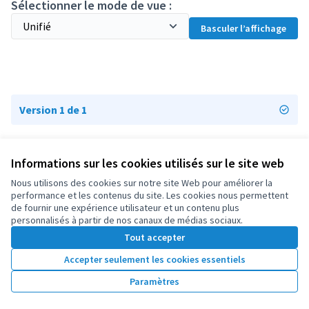
Sélectionner le mode de vue :
Basculer l’affichage
Version 1 de 1
Informations sur les cookies utilisés sur le site web
Conditions d'utilisation
Paramètres des cookies
Nous utilisons des cookies sur notre site Web pour améliorer la
OIDP sur X
OIDP sur Facebook
OIDP sur YouTube
performance et les contenus du site. Les cookies nous permettent
de fournir une expérience utilisateur et un contenu plus
(Lien externe)
(Lien externe)
(Lien externe)
Français
personnalisés à partir de nos canaux de médias sociaux.
Choose language
Choisir la langue
Elegir el idioma
Tout accepter
Accepter seulement les cookies essentiels
Licence Cre
(Lien extern
Paramètres
(Lien externe)
Site réalisé grâce au
logiciel libre Decidim
.
(Lien externe)