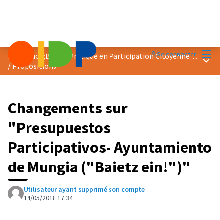
Menu
Se connecter
Prix &quot;Bonne Pratique en Participation Citoyenne&quot; 2018
Menu 
/
Propositions
Changements sur
"Presupuestos
Participativos- Ayuntamiento
de Mungia ("Baietz ein!")"
Utilisateur ayant supprimé son compte
14/05/2018 17:34