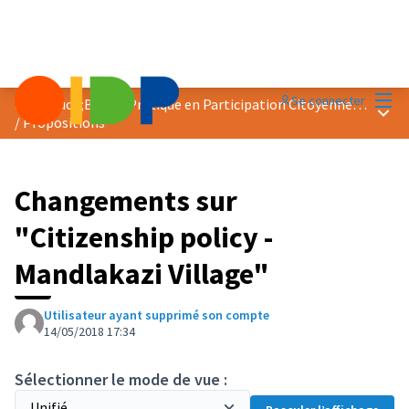
Menu
Se connecter
Prix &quot;Bonne Pratique en Participation Citoyenne&quot; 2018
Menu 
/
Propositions
Changements sur
"Citizenship policy -
Mandlakazi Village"
Utilisateur ayant supprimé son compte
14/05/2018 17:34
Sélectionner le mode de vue :