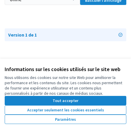
Basculer l’affichage
Version 1 de 1
Informations sur les cookies utilisés sur le site web
Conditions d'utilisation
Paramètres des cookies
Nous utilisons des cookies sur notre site Web pour améliorer la
OIDP sur X
OIDP sur Facebook
OIDP sur YouTube
performance et les contenus du site. Les cookies nous permettent
de fournir une expérience utilisateur et un contenu plus
(Lien externe)
(Lien externe)
(Lien externe)
Français
personnalisés à partir de nos canaux de médias sociaux.
Choose language
Choisir la langue
Elegir el idioma
Tout accepter
Accepter seulement les cookies essentiels
Licence Cre
(Lien extern
Paramètres
(Lien externe)
Site réalisé grâce au
logiciel libre Decidim
.
(Lien externe)