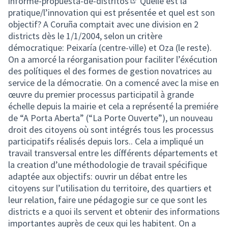
informe-propuesta-de-distritos
Quelle est la
(External link)
pratique/l’innovation qui est présentée et quel est son
objectif? A Coruña comptait avec une division en 2
districts dès le 1/1/2004, selon un critère
démocratique: Peixaría (centre-ville) et Oza (le reste).
On a amorcé la réorganisation pour faciliter l’éxécution
des polítiques el des formes de gestion novatrices au
service de la démocratie. On a comencé avec la mise en
œuvre du premier processus participatil à grande
échelle depuis la mairie et cela a représenté la premiére
de “A Porta Aberta” (“La Porte Ouverte”), un nouveau
droit des citoyens où sont intégrés tous les processus
participatifs réalisés depuis lors.. Cela a impliqué un
travail transversal entre les dífférents départements et
la creation d’une méthodologie de travail spécifique
adaptée aux objectifs: ouvrir un débat entre les
citoyens sur l’utilisation du territoire, des quartiers et
leur relation, faire une pédagogie sur ce que sont les
districts e a quoi ils servent et obtenir des informations
importantes auprès de ceux qui les habitent. On a