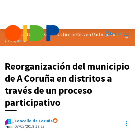
Mai
Log in
2018 Award &quot;Best Practice in Citizen Participation&quot;
Main
/
Proposals
Reorganización del municipio
de A Coruña en distritos a
través de un proceso
participativo
Concello da Coruña
Res
Official participant
07/05/2018 18:28