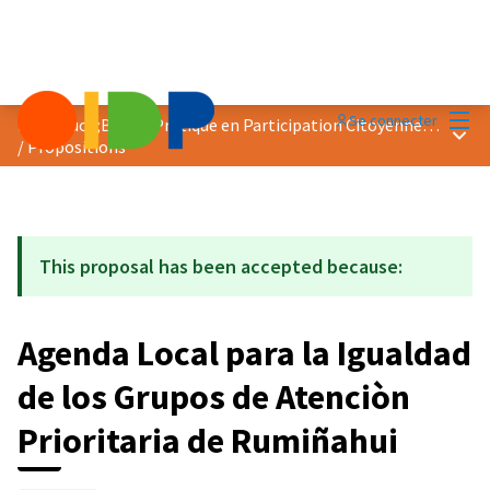
Menu
Se connecter
Prix &quot;Bonne Pratique en Participation Citoyenne&quot; 2018
Menu 
/
Propositions
This proposal has been accepted because:
Agenda Local para la Igualdad
de los Grupos de Atenciòn
Prioritaria de Rumiñahui