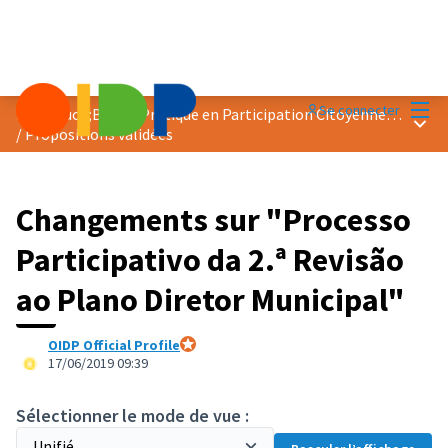
Menu
Se connecter
Prix &quot;Bonne Pratique en Participation Citoyenne&quot; 2019
Menu 
/
Propositions validées
Changements sur "Processo
Participativo da 2.ª Revisão
ao Plano Diretor Municipal"
OIDP Official Profile
Participant officiel
17/06/2019 09:39
Sélectionner le mode de vue :