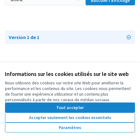
Basculer l’affichage
Version 1 de 1
Informations sur les cookies utilisés sur le site web
Conditions d'utilisation
Paramètres des cookies
Nous utilisons des cookies sur notre site Web pour améliorer la
OIDP sur X
OIDP sur Facebook
OIDP sur YouTube
performance et les contenus du site. Les cookies nous permettent
de fournir une expérience utilisateur et un contenu plus
(Lien externe)
(Lien externe)
(Lien externe)
Français
personnalisés à partir de nos canaux de médias sociaux.
Choose language
Choisir la langue
Elegir el idioma
Tout accepter
Accepter seulement les cookies essentiels
Licence Cre
(Lien extern
Paramètres
(Lien externe)
Site réalisé grâce au
logiciel libre Decidim
.
(Lien externe)