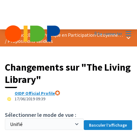
Menu
Se connecter
Prix &quot;Bonne Pratique en Participation Citoyenne&quot; 2019
Menu 
/
Propositions validées
Changements sur "The Living
Library"
OIDP Official Profile
Participant officiel
17/06/2019 09:39
Sélectionner le mode de vue :
Basculer l’affichage