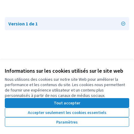
Version 1 de 1
Informations sur les cookies utilisés sur le site web
Conditions d'utilisation
Paramètres des cookies
Nous utilisons des cookies sur notre site Web pour améliorer la
OIDP sur X
OIDP sur Facebook
OIDP sur YouTube
performance et les contenus du site. Les cookies nous permettent
de fournir une expérience utilisateur et un contenu plus
(Lien externe)
(Lien externe)
(Lien externe)
Français
personnalisés à partir de nos canaux de médias sociaux.
Choose language
Choisir la langue
Elegir el idioma
Tout accepter
Accepter seulement les cookies essentiels
Licence Cre
(Lien extern
Paramètres
(Lien externe)
Site réalisé grâce au
logiciel libre Decidim
.
(Lien externe)