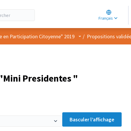
Choose lang
Choisir la la
Français
Elegir el idi
Menu utilisateur
e en Participation Citoyenne" 2019
/
Propositions validé
Mini Presidentes "
iel
Basculer l’affichage