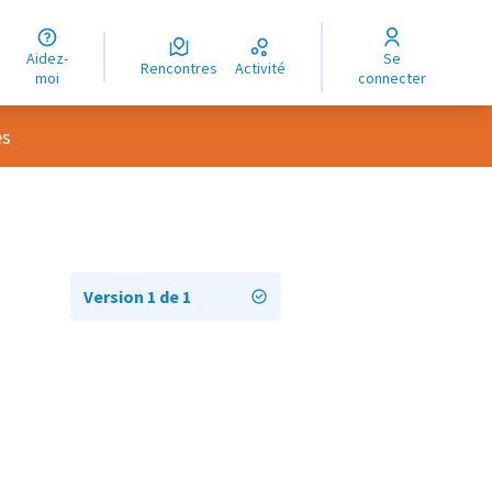
uage
Aidez-
Se
ngue
Rencontres
Activité
moi
connecter
oma
es
Version 1 de 1