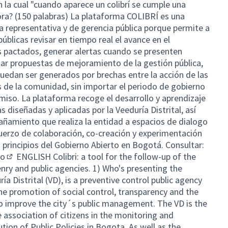
 la cual "cuando aparece un colibrí se cumple una
ra? (150 palabras) La plataforma COLIBRÍ es una
 representativa y de gerencia pública porque permite a
públicas revisar en tiempo real el avance en el
pactados, generar alertas cuando se presenten
ar propuestas de mejoramiento de la gestión pública,
puedan ser generados por brechas entre la acción de las
 de la comunidad, sin importar el periodo de gobierno
miso. La plataforma recoge el desarrollo y aprendizaje
 diseñadas y aplicadas por la Veeduría Distrital, así
ñamiento que realiza la entidad a espacios de dialogo
uerzo de colaboración, co-creación y experimentación
 principios del Gobierno Abierto en Bogotá. Consultar:
co
ENGLISH Colibri: a tool for the follow-up of the
(External link)
ry and public agencies. 1) Who's presenting the
a Distrital (VD), is a preventive control public agency
he promotion of social control, transparency and the
 to improve the city´s public management. The VD is the
 association of citizens in the monitoring and
tion of Public Policies in Bogota. As well as the