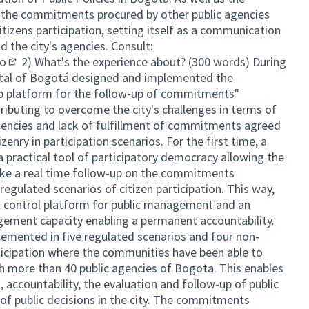
the commitments procured by other public agencies
tizens participation, setting itself as a communication
the city's agencies. Consult:
co
2) What's the experience about? (300 words) During
(External link)
rital of Bogotá designed and implemented the
web platform for the follow-up of commitments"
ributing to overcome the city's challenges in terms of
 agencies and lack of fulfillment of commitments agreed
enry in participation scenarios. For the first time, a
a practical tool of participatory democracy allowing the
ake a real time follow-up on the commitments
egulated scenarios of citizen participation. This way,
ial control platform for public management and an
gement capacity enabling a permanent accountability.
lemented in five regulated scenarios and four non-
rticipation where the communities have been able to
 more than 40 public agencies of Bogota. This enables
, accountability, the evaluation and follow-up of public
 of public decisions in the city. The commitments