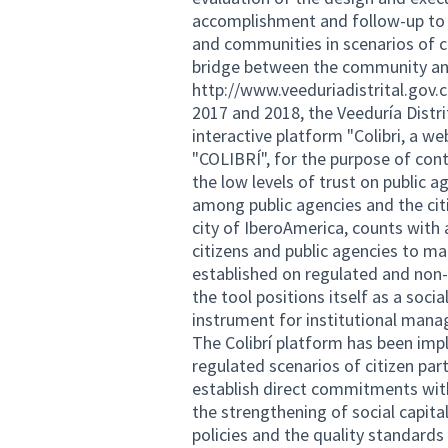
accomplishment and follow-up to 
and communities in scenarios of ci
bridge between the community and 
http://www.veeduriadistrital.gov.
2017 and 2018, the Veeduría Dist
interactive platform "Colibri, a 
"COLIBRÍ", for the purpose of cont
the low levels of trust on public
among public agencies and the citiz
city of IberoAmerica, counts with 
citizens and public agencies to m
established on regulated and non-r
the tool positions itself as a soc
instrument for institutional mana
The Colibrí platform has been imp
regulated scenarios of citizen pa
establish direct commitments with
the strengthening of social capital
policies and the quality standards