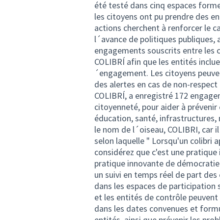
été testé dans cinq espaces forme
les citoyens ont pu prendre des en
actions cherchent à renforcer le cap
l´avance de politiques publiques, a
engagements souscrits entre les ci
COLIBRÍ afin que les entités inclu
´engagement. Les citoyens peuvent
des alertes en cas de non-respect 
COLIBRÍ, a enregistré 172 engageme
citoyenneté, pour aider à prévenir 
éducation, santé, infrastructures,
le nom de l´oiseau, COLIBRI, car i
selon laquelle " Lorsqu'un colibri
considérez que c'est une pratiqu
pratique innovante de démocratie 
un suivi en temps réel de part de
dans les espaces de participation 
et les entités de contrôle peuvent
dans les dates convenues et formu
entités, ainsi que prévenir les pr