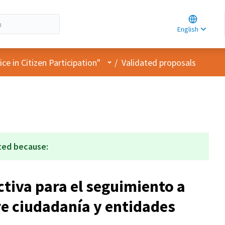
Choose la
Choisir la 
English
Elegir el i
User menu
e in Citizen Participation"
/
Validated proposals
ted because:
tiva para el seguimiento a
e ciudadanía y entidades