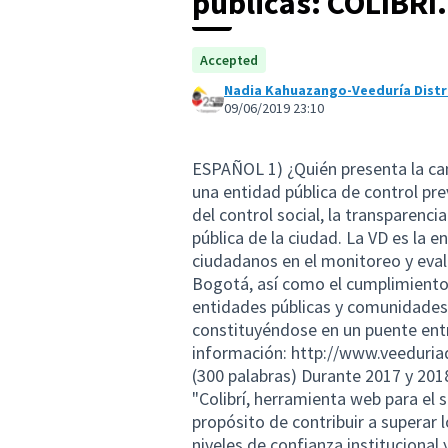
públicas: COLIBRÍ.
Accepted
Nadia Kahuazango-Veeduría Distr
09/06/2019 23:10
ESPAÑOL 1) ¿Quién presenta la cand
una entidad pública de control pr
del control social, la transparenci
pública de la ciudad. La VD es la 
ciudadanos en el monitoreo y evalu
Bogotá, así como el cumplimiento
entidades públicas y comunidades 
constituyéndose en un puente entr
información:
http://www.veeduriad
(300 palabras) Durante 2017 y 201
"Colibrí, herramienta web para el
propósito de contribuir a superar l
niveles de confianza instituciona