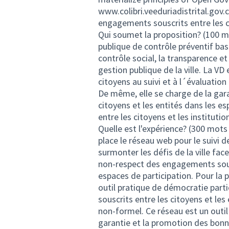
www.colibri.veeduriadistrital.gov.
engagements souscrits entre les ci
Qui soumet la proposition? (100 m
publique de contrôle préventif ba
contrôle social, la transparence et
gestion publique de la ville. La VD 
citoyens au suivi et à l´évaluation
De même, elle se charge de la gar
citoyens et les entités dans les e
entre les citoyens et les instituti
Quelle est l'expérience? (300 mot
place le réseau web pour le suivi
surmonter les défis de la ville fac
non-respect des engagements sousc
espaces de participation. Pour la 
outil pratique de démocratie part
souscrits entre les citoyens et les
non-formel. Ce réseau est un outil 
garantie et la promotion des bonn