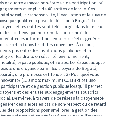
ls et quatre espaces non-formels de participation, où
gagements avec plus de 40 entités de la ville. Ces
ital social, la responsabilité, l´évaluation et le suivi de
insi que qualifier la prise de décision à Bogotá. Les
toyens et les entités sont téléchargés dans le réseau
ent les soutiens qui montrent la conformité de l
 vérifier les informations en temps réel et générer
ou de retard dans les dates convenues. À ce jour,
nts pris entre des institutions publiques et la
et gérer les droits en sécurité, environnement,
 mobilité, espace publique, et autres. Le réseau, adopte
l existe une croyance parmi les citoyens de Bogotá,
 apparaît, une promesse est tenue ". 3) Pourquoi vous
e innovante? (150 mots maximum) COLIBRÍ est une
participative et de gestion publique lorsqu´il permet
s citoyens et des entités aux engagements souscrits
social. De même, à travers de ce réseau la citoyenneté
 générer des alertes en cas de non-respect ou de retard
ler des propositions pour améliorer la gestion des
oblèmes qui peuvent se générer à cause des différences