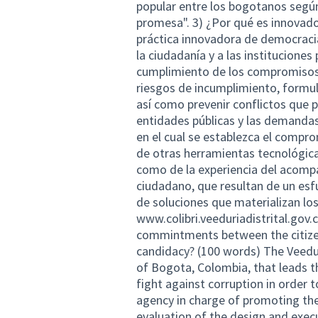
popular entre los bogotanos según
promesa". 3) ¿Por qué es innovado
práctica innovadora de democracia
la ciudadanía y a las instituciones 
cumplimiento de los compromisos 
riesgos de incumplimiento, formul
así como prevenir conflictos que 
entidades públicas y las demandas
en el cual se establezca el compro
de otras herramientas tecnológicas
como de la experiencia del acompa
ciudadano, que resultan de un esf
de soluciones que materializan los
www.colibri.veeduriadistrital.gov.
commintments between the citizen
candidacy? (100 words) The Veedurí
of Bogota, Colombia, that leads t
fight against corruption in order
agency in charge of promoting the
evaluation of the design and execu