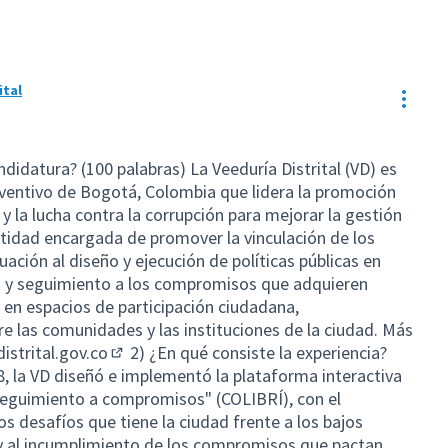
ital
Resou
idatura? (100 palabras) La Veeduría Distrital (VD) es
eventivo de Bogotá, Colombia que lidera la promoción
a y la lucha contra la corrupción para mejorar la gestión
entidad encargada de promover la vinculación de los
ación al diseño y ejecución de políticas públicas en
 y seguimiento a los compromisos que adquieren
en espacios de participación ciudadana,
e las comunidades y las instituciones de la ciudad. Más
istrital.gov.co
2) ¿En qué consiste la experiencia?
(External link)
8, la VD diseñó e implementó la plataforma interactiva
 seguimiento a compromisos" (COLIBRÍ), con el
os desafíos que tiene la ciudad frente a los bajos
l y al incumplimiento de los compromisos que pactan