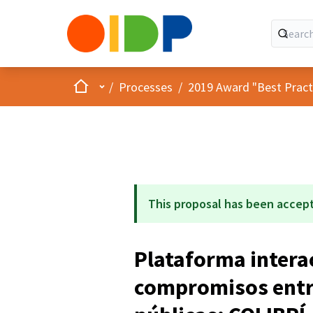
Home
Main menu
/
Processes
/
2019 Award "Best Practic
This proposal has been accep
Plataforma interac
compromisos entr