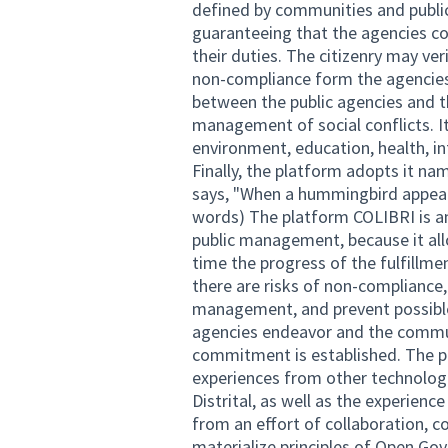
defined by communities and public 
guaranteeing that the agencies co
their duties. The citizenry may ver
non-compliance form the agencies
between the public agencies and th
management of social conflicts. It
environment, education, health, in
Finally, the platform adopts it na
says, "When a hummingbird appears, 
words) The platform COLIBRI is an
public management, because it allo
time the progress of the fulfill
there are risks of non-compliance
management, and prevent possible
agencies endeavor and the commu
commitment is established. The p
experiences from other technologi
Distrital, as well as the experience
from an effort of collaboration, c
materialize principles of Open Go