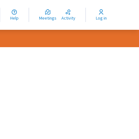
nguage
langue
Help
Meetings
Activity
Log in
dioma