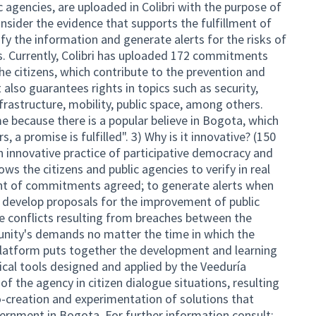
agencies, are uploaded in Colibri with the purpose of
nsider the evidence that supports the fulfillment of
ify the information and generate alerts for the risks of
. Currently, Colibri has uploaded 172 commitments
e citizens, which contribute to the prevention and
 also guarantees rights in topics such as security,
frastructure, mobility, public space, among others.
me because there is a popular believe in Bogota, which
a promise is fulfilled". 3) Why is it innovative? (150
 innovative practice of participative democracy and
ws the citizens and public agencies to verify in real
ment of commitments agreed; to generate alerts when
, develop proposals for the improvement of public
 conflicts resulting from breaches between the
nity's demands no matter the time in which the
latform puts together the development and learning
cal tools designed and applied by the Veeduría
 of the agency in citizen dialogue situations, resulting
o-creation and experimentation of solutions that
vernment in Bogota. For further information consult: