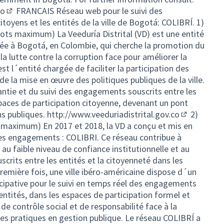
co
FRANCAIS Réseau web pour le suivi des
(External link)
toyens et les entités de la ville de Bogotá: COLIBRÍ. 1)
ots maximum) La Veeduría Distrital (VD) est une entité
sée à Bogotá, en Colombie, qui cherche la promotion du
 la lutte contre la corruption face pour améliorer la
est l´entité chargée de faciliter la participation des
 de la mise en œuvre des politiques publiques de la ville.
antie et du suivi des engagements souscrits entre les
spaces de participation citoyenne, devenant un pont
ons publiques.
http://www.veeduriadistrital.gov.co
2)
(External li
s maximum) En 2017 et 2018, la VD a conçu et mis en
 des engagements : COLIBRI. Ce réseau contribue à
e au faible niveau de confiance institutionnelle et au
rits entre les entités et la citoyenneté dans les
première fois, une ville ibéro-américaine dispose d´un
icipative pour le suivi en temps réel des engagements
 entités, dans les espaces de participation formel et
de contrôle social et de responsabilité face à la
es pratiques en gestion publique. Le réseau COLIBRÍ a