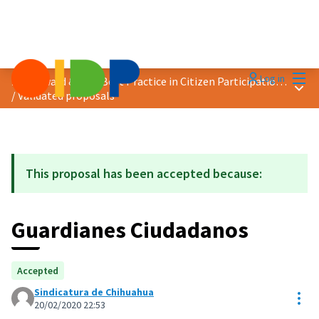
Mai
Log in
2020 Award &quot;Best Practice in Citizen Participation&quot;
Main
/
Validated proposals
This proposal has been accepted because:
Guardianes Ciudadanos
Accepted
Sindicatura de Chihuahua
Res
20/02/2020 22:53