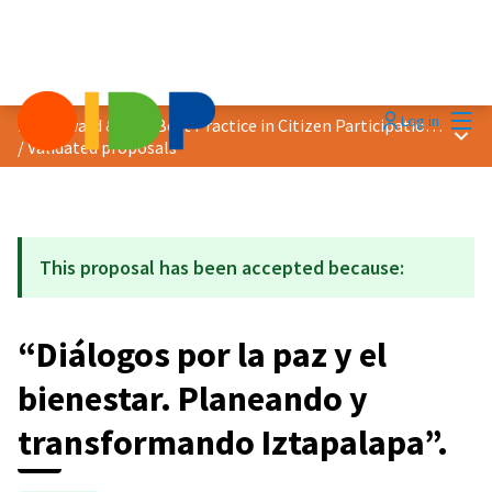
Mai
Log in
2020 Award &quot;Best Practice in Citizen Participation&quot;
Main
/
Validated proposals
This proposal has been accepted because:
“Diálogos por la paz y el
bienestar. Planeando y
transformando Iztapalapa”.