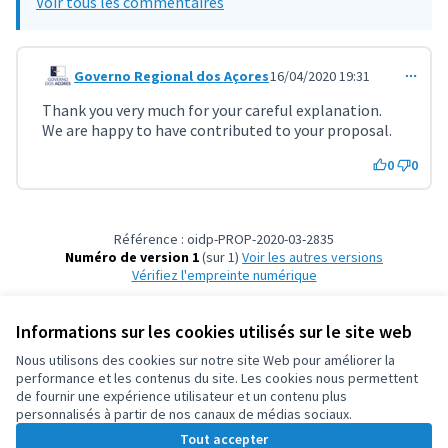
Voir tous les commentaires
Governo Regional dos Açores
16/04/2020 19:31
Commentaire 1257 (réponse au commentaire 1251)
Thank you very much for your careful explanation.
We are happy to have contributed to your proposal.
0
0
Référence : oidp-PROP-2020-03-2835
Numéro de version 1
(sur 1)
voir les autres versions
Vérifiez l'empreinte numérique
Informations sur les cookies utilisés sur le site web
Conditions d'utilisation
Paramètres des cookies
Nous utilisons des cookies sur notre site Web pour améliorer la
OIDP sur X
OIDP sur Facebook
OIDP sur YouTube
performance et les contenus du site. Les cookies nous permettent
de fournir une expérience utilisateur et un contenu plus
(Lien externe)
(Lien externe)
(Lien externe)
Français
personnalisés à partir de nos canaux de médias sociaux.
Choose language
Choisir la langue
Elegir el idioma
Tout accepter