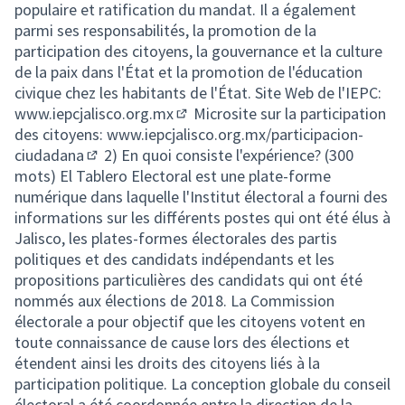
populaire et ratification du mandat. Il a également
parmi ses responsabilités, la promotion de la
participation des citoyens, la gouvernance et la culture
de la paix dans l'État et la promotion de l'éducation
civique chez les habitants de l'État. Site Web de l'IEPC:
www.iepcjalisco.org.mx
Microsite sur la participation
(Lien externe)
des citoyens:
www.iepcjalisco.org.mx/participacion-
ciudadana
2) En quoi consiste l'expérience? (300
(Lien externe)
mots) El Tablero Electoral est une plate-forme
numérique dans laquelle l'Institut électoral a fourni des
informations sur les différents postes qui ont été élus à
Jalisco, les plates-formes électorales des partis
politiques et des candidats indépendants et les
propositions particulières des candidats qui ont été
nommés aux élections de 2018. La Commission
électorale a pour objectif que les citoyens votent en
toute connaissance de cause lors des élections et
étendent ainsi les droits des citoyens liés à la
participation politique. La conception globale du conseil
électoral a été coordonnée entre la direction de la