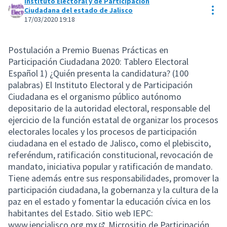
Instituto Electoral y de Participación
Res
Ciudadana del estado de Jalisco
17/03/2020 19:18
Postulación a Premio Buenas Prácticas en
Participación Ciudadana 2020: Tablero Electoral
Español 1) ¿Quién presenta la candidatura? (100
palabras) El Instituto Electoral y de Participación
Ciudadana es el organismo público autónomo
depositario de la autoridad electoral, responsable del
ejercicio de la función estatal de organizar los procesos
electorales locales y los procesos de participación
ciudadana en el estado de Jalisco, como el plebiscito,
referéndum, ratificación constitucional, revocación de
mandato, iniciativa popular y ratificación de mandato.
Tiene además entre sus responsabilidades, promover la
participación ciudadana, la gobernanza y la cultura de la
paz en el estado y fomentar la educación cívica en los
habitantes del Estado. Sitio web IEPC:
www.iepcjalisco.org.mx
Micrositio de Participación