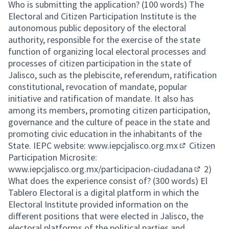
Who is submitting the application? (100 words) The
Electoral and Citizen Participation Institute is the
autonomous public depository of the electoral
authority, responsible for the exercise of the state
function of organizing local electoral processes and
processes of citizen participation in the state of
Jalisco, such as the plebiscite, referendum, ratification
constitutional, revocation of mandate, popular
initiative and ratification of mandate. It also has
among its members, promoting citizen participation,
governance and the culture of peace in the state and
promoting civic education in the inhabitants of the
State. IEPC website:
www.iepcjalisco.org.mx
Citizen
(Lien externe
Participation Microsite:
www.iepcjalisco.org.mx/participacion-ciudadana
2)
(Lien ext
What does the experience consist of? (300 words) El
Tablero Electoral is a digital platform in which the
Electoral Institute provided information on the
different positions that were elected in Jalisco, the
electoral platforms of the political parties and