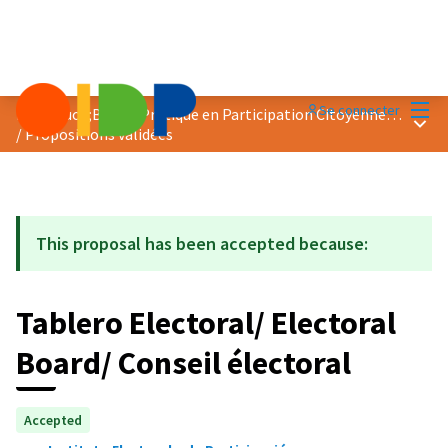
Menu
Se connecter
Prix &quot;Bonne Pratique en Participation Citoyenne&quot; 2020
Menu 
/
Propositions validées
This proposal has been accepted because:
Tablero Electoral/ Electoral
Board/ Conseil électoral
Accepted