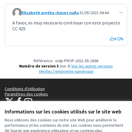
Elizabeth aretha chavez nuño
31/05/2021 04:44
Commentaire 2518
A favor, es muy necesario continuar con este proyecto
CC 425
0
0
Référence : oidp-PROP-2021-05-2868
Numéro de version 3
(sur 3)
voir les autres versions
Vérifiez l'empreinte numérique
Conditions d'utilisation
Paramètres des cookies
OIDP sur X
OIDP sur Facebook
OIDP sur YouTube
(Lien externe)
(Lien externe)
(Lien externe)
Français
Informations sur les cookies utilisés sur le site web
Choose language
Choisir la langue
Elegir el idioma
Nous utilisons des cookies sur notre site Web pour améliorer la
performance et les contenus du site. Les cookies nous permettent
de fournir une expérience utilisateur et un contenu plus