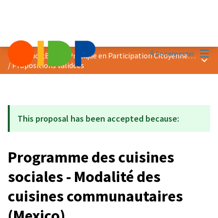
Menu
Se connecter
Prix &quot;Bonne Pratique en Participation Citoyenne&quot; 2021
Menu 
/
Propositions validées
This proposal has been accepted because:
Programme des cuisines
sociales - Modalité des
cuisines communautaires
(Mexico)