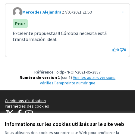
Mercedes Alejandra
27/05/2021 21:53
Commentaire 2137
Pour
Excelente propuestas!! Córdoba necesita está
transformación ideal.
0
0
Référence : oidp-PROP-2021-05-2887
Numéro de version 1
(sur 1)
voir les autres versions
Vérifiez l'empreinte numérique
Conditions d'utilisation
Paramètres des cookies
OIDP sur X
OIDP sur Facebook
OIDP sur YouTube
(Lien externe)
(Lien externe)
(Lien externe)
Français
Informations sur les cookies utilisés sur le site web
Choose language
Choisir la langue
Elegir el idioma
Nous utilisons des cookies sur notre site Web pour améliorer la