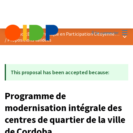
Menu
Se connecter
Prix &quot;Bonne Pratique en Participation Citoyenne&quot; 2021
Menu 
/
Propositions validées
This proposal has been accepted because:
Programme de
modernisation intégrale des
centres de quartier de la ville
de Cordoba