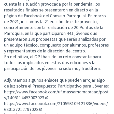
cuenta la situación provocada por la pandemia, los
resultados finales se presentaron en directo en la
página de Facebook del Consejo Parroquial. En marzo
de 2021, iniciamos la 2ª edición de este proyecto,
concretamente con la realización de 20 Puntos de la
Parroquia, en la que participaron 441 jóvenes que
presentaron 130 propuestas que serán analizadas por
un equipo técnico, compuesto por alumnos, profesores
y representantes de la dirección del centro.
En definitiva, el OPJ ha sido un reto constante para
todos los implicados en estas dos ediciones y la
participación de los jóvenes ha sido muy fructífera.
Adjuntamos algunos enlaces que pueden arrojar algo
de luz sobre el Presupuesto Participativo para Jóvenes:
https://www.facebook.com/uf.massamamabraao/post
s/1405114453003023
(Enlace externo)
https://www.facebook.com/210593109121836/videos/
680137212797028
(Enlace externo)