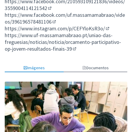
https://www.facebook.com/210593109121836/videos/
3559004114121542
(Enlace externo)
https://www.facebook.com/uf.massamamabraao/vide
os/396196578481106
(Enlace externo)
https://www.instagram.com/p/CEFYloKsR3o/
(Enlace ext
https://www.uf-massamamabraao.pt/uniao-das-
freguesias/noticias/noticia/orcamento-participativo-
op-jovem-resultados-finais-39
(Enlace externo)
Imágenes
Documentos