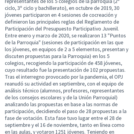
representantes de los 5 colegios de la parroquia (2º
ciclo, 3º ciclo y bachillerato), en octubre de 2019, 30
jóvenes participaron en 4 sesiones de cocreación y
definieron las principales reglas del Reglamento de
Participación del Presupuesto Participativo Juvenil.
Entre enero y marzo de 2020, se realizaron 13 "Puntos
de la Parroquia" (sesiones de participación en las que
los jóvenes, en equipos de 2 a 5 elementos, presentan y
discuten propuestas para la Parroquia) en los 5
colegios, recogiendo la participación de 458 jóvenes,
cuyo resultado fue la presentación de 102 propuestas.
Tras el interregno provocado por la pandemia, el OPJ
reanudó su actividad en septiembre, con el equipo de
análisis técnico (alumnos, profesores, representantes
de los consejos escolares y de la Unión Parroquial)
analizando las propuestas en base a las normas de
participación, decidiendo el paso de 28 propuestas a la
fase de votación. Esta fase tuvo lugar entre el 28 de
septiembre y el 16 de noviembre, tanto en línea como
en las aulas, y votaron 1251 jóvenes. Teniendo en