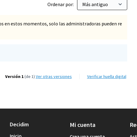
Ordenar por:
os en estos momentos, solo las administradoras pueden re
Versión 1
(de 1)
ver otras versiones
Verificar huella digital
Decidim
Mi cuenta
Re
Inicio
Crea una cuenta
Act