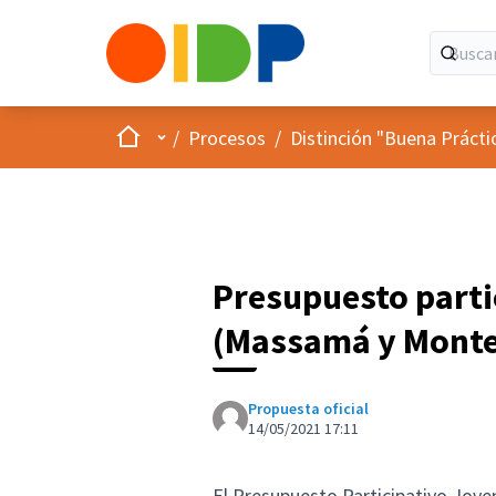
Inicio
Menú principal
/
Procesos
/
Distinción "Buena Prácti
Presupuesto parti
(Massamá y Monte
Propuesta oficial
14/05/2021 17:11
El Presupuesto Participativo Jov