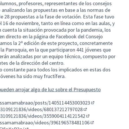
(alumnos, profesores, representantes de los consejos
) analizando las propuestas en base a las normas de
de 28 propuestas a la fase de votación. Esta fase tuvo
el 16 de noviembre, tanto en línea como en las aulas, y
 cuenta la situación provocada por la pandemia, los
 en directo en la página de Facebook del Consejo
ciamos la 2ª edición de este proyecto, concretamente
 la Parroquia, en la que participaron 441 jóvenes que
erán analizadas por un equipo técnico, compuesto por
tes de la dirección del centro.
eto constante para todos los implicados en estas dos
s jóvenes ha sido muy fructífera.
ueden arrojar algo de luz sobre el Presupuesto
assamamabraao/posts/1405114453003023
(Enlace externo)
93109121836/videos/680137212797028
(Enlace externo)
93109121836/videos/3559004114121542
(Enlace externo)
assamamabraao/videos/396196578481106
(Enlace externo)