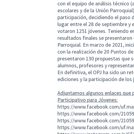
con el equipo de análisis técnico 
escolares y de la Unión Parroquial
participación, decidiendo el paso 
lugar entre el 28 de septiembre y 
votaron 1251 jóvenes. Teniendo en
resultados finales se presentaron
Parroquial. En marzo de 2021, ini
con la realización de 20 Puntos de
presentaron 130 propuestas que s
alumnos, profesores y representan
En definitiva, el OPJ ha sido un r
ediciones y la participación de lo
Adjuntamos algunos enlaces que p
Participativo para Jóvenes:
https://www.facebook.com/uf.m
https://www.facebook.com/2105
https://www.facebook.com/2105
https://www.facebook.com/uf.m