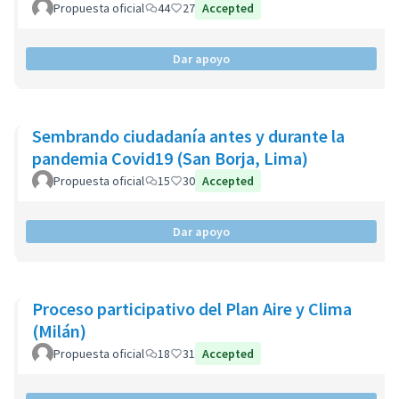
Propuesta oficial
44
27
Accepted
Dar apoyo
Sembrando ciudadanía antes y durante la
pandemia Covid19 (San Borja, Lima)
Propuesta oficial
15
30
Accepted
Dar apoyo
Proceso participativo del Plan Aire y Clima
(Milán)
Propuesta oficial
18
31
Accepted