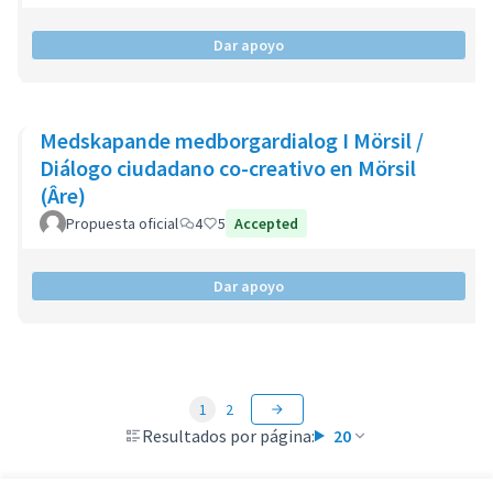
Dar apoyo
Medskapande medborgardialog I Mörsil /
Diálogo ciudadano co-creativo en Mörsil
(Âre)
Propuesta oficial
4
5
Accepted
Dar apoyo
1
2
Resultados por página:
20