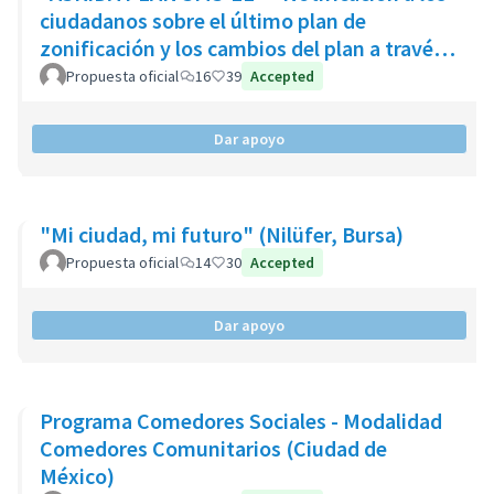
ciudadanos sobre el último plan de
zonificación y los cambios del plan a través
de SMS (Estambul)
Propuesta oficial
16
39
Accepted
Dar apoyo
"Mi ciudad, mi futuro" (Nilüfer, Bursa)
Propuesta oficial
14
30
Accepted
Dar apoyo
Programa Comedores Sociales - Modalidad
Comedores Comunitarios (Ciudad de
México)