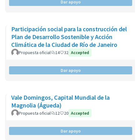
Dar apoyo
Participación social para la construcción del
Plan de Desarrollo Sostenible y Acción
Climática de la Ciudad de Río de Janeiro
Propuesta oficial
14
32
Accepted
Dar apoyo
Vale Domingos, Capital Mundial de la
Magnolia (Águeda)
Propuesta oficial
12
20
Accepted
Dar apoyo