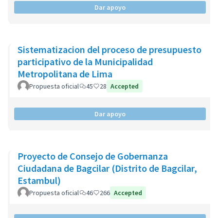
Dar apoyo
Sistematizacion del proceso de presupuesto
participativo de la Municipalidad
Metropolitana de Lima
Propuesta oficial
45
28
Accepted
Dar apoyo
Proyecto de Consejo de Gobernanza
Ciudadana de Bagcilar (Distrito de Bagcilar,
Estambul)
Propuesta oficial
46
266
Accepted