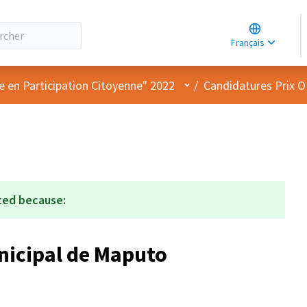
Choose lang
Choisir la la
Français
Elegir el idi
Menu utilisateur
e en Participation Citoyenne" 2022
/
Candidatures Prix 
ted because:
nicipal de Maputo