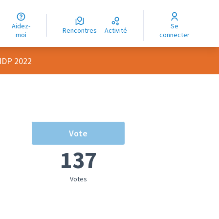
uage
Aidez-
Se
ngue
Rencontres
Activité
moi
connecter
oma
OIDP 2022
Vote
137
Votes