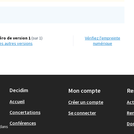
ro de version 1
(sur 1)
Vérifiez l'empreinte
 les autres versions
numérique
Decidim
Mon compte
Re
Accueil
Créer un compte
Act
Concertations
Se connecter
Re
Conférences
Don
 dans