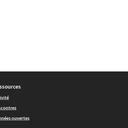
ssources
ivité
ncontres
nées ouvertes