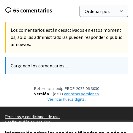
65 comentarios
Los comentarios están desactivados en estos moment
os, solo las administradoras pueden responder o public
ar nuevos.
Cargando los comentarios ...
Referencia: oidp-PROP-2022-06-3030
Versión 1
(de 1)
ver otras versiones
Verificar huella digital
Términos y condiciones de uso
Configuración de cookies
OIDP en X
OIDP en Facebook
OIDP en YouTube
Información sobre las cookies utilizadas en la página