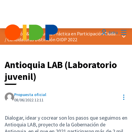
Menú
Entra
Distinción &quot;Buena Práctica en Participación Ciudadana&quot; 2022
Menú 
/
Candidaturas Distinción OIDP 2022
Antioquia LAB (Laboratorio
juvenil)
Propuesta oficial
Con
08/06/2022 12:11
Dialogar, idear y cocrear son los pasos que seguimos en
Antioquia LAB, proyecto de la Gobernación de
Antioquia, en el que en 2021 participaron más de 2 mil