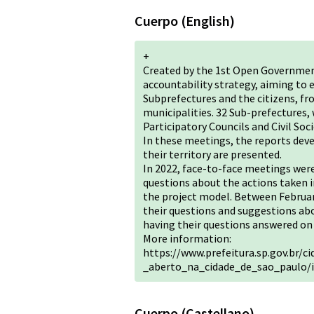
Cuerpo (English)
+
Created by the 1st Open Government
accountability strategy, aiming to
Subprefectures and the citizens, fr
municipalities. 32 Sub-prefectures, 
Participatory Councils and Civil Soci
In these meetings, the reports deve
their territory are presented.
In 2022, face-to-face meetings were
questions about the actions taken i
the project model. Between February
their questions and suggestions ab
having their questions answered on
More information:
https://www.prefeitura.sp.gov.br/c
_aberto_na_cidade_de_sao_paulo/
Cuerpo (Castellano)