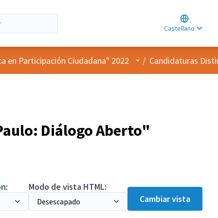
Choose lan
Choisir la l
Castellano
Elegir el id
Menú de usuario
ca en Participación Ciudadana" 2022
/
Candidaturas Dist
aulo: Diálogo Aberto"
cial
n:
Modo de vista HTML:
Cambiar vista