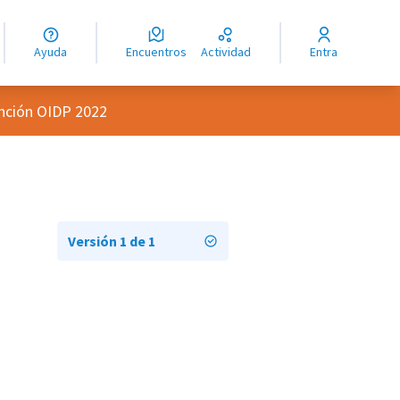
guage
angue
Ayuda
Encuentros
Actividad
Entra
ioma
inción OIDP 2022
Versión 1 de 1