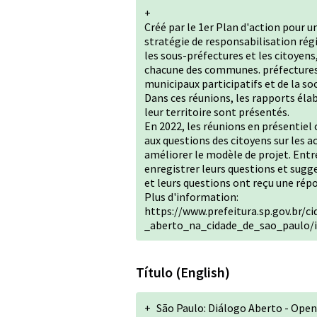
+
Créé par le 1er Plan d'action pour 
stratégie de responsabilisation rég
les sous-préfectures et les citoyens
chacune des communes. préfectures, 
municipaux participatifs et de la soci
Dans ces réunions, les rapports élab
leur territoire sont présentés.
En 2022, les réunions en présentiel
aux questions des citoyens sur les a
améliorer le modèle de projet. Entre 
enregistrer leurs questions et sugge
et leurs questions ont reçu une rép
Plus d'information:
https://www.prefeitura.sp.gov.br/c
_aberto_na_cidade_de_sao_paulo/
Título (English)
+
São Paulo: Diálogo Aberto - Open