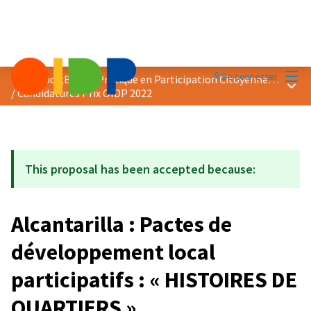
Menu
Se connecter
Prix &quot;Bonne Pratique en Participation Citoyenne&quot; 2022
Menu 
/
Candidatures Prix OIDP 2022
This proposal has been accepted because:
Alcantarilla : Pactes de
développement local
participatifs : « HISTOIRES DE
QUARTIERS »