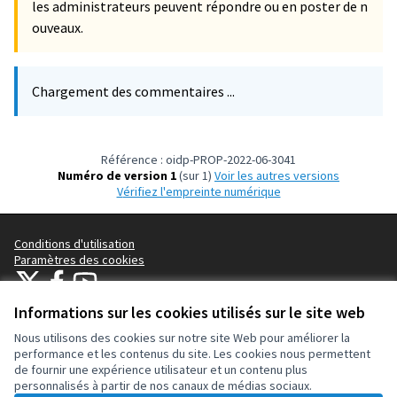
les administrateurs peuvent répondre ou en poster de n
ouveaux.
Chargement des commentaires ...
Référence : oidp-PROP-2022-06-3041
Numéro de version 1
(sur 1)
voir les autres versions
Vérifiez l'empreinte numérique
Conditions d'utilisation
Paramètres des cookies
OIDP sur X
OIDP sur Facebook
OIDP sur YouTube
(Lien externe)
(Lien externe)
(Lien externe)
Français
Informations sur les cookies utilisés sur le site web
Choose language
Choisir la langue
Elegir el idioma
Nous utilisons des cookies sur notre site Web pour améliorer la
performance et les contenus du site. Les cookies nous permettent
de fournir une expérience utilisateur et un contenu plus
Licence Cre
(Lien extern
personnalisés à partir de nos canaux de médias sociaux.