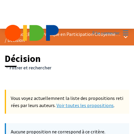
Menu
Se connecter
Prix &quot;Bonne Pratique en Participation Citoyenne&quot; 2023
Menu 
/
Décision
Décision
Filtrer et rechercher
Vous voyez actuellemnent la liste des propositions reti
rées par leurs auteurs.
Voir toutes les propositions
.
Aucune proposition ne correspond à ce critère.