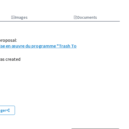
Images
Documents
proposal:
 mise en œuvre du programme "Trash To
as created
0 d'habitants
ager