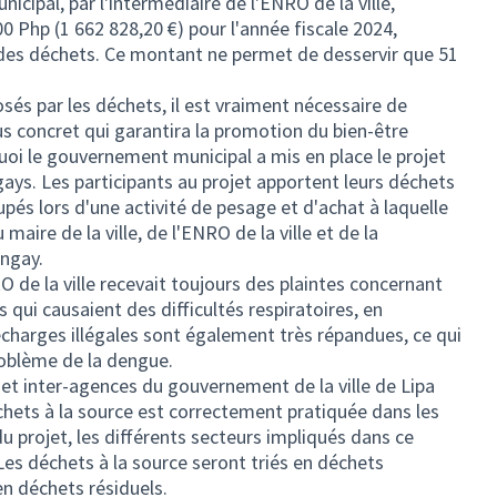
cipal, par l'intermédiaire de l'ENRO de la ville,
 Php (1 662 828,20 €) pour l'année fiscale 2024,
 des déchets. Ce montant ne permet de desservir que 51
és par les déchets, il est vraiment nécessaire de
 concret qui garantira la promotion du bien-être
uoi le gouvernement municipal a mis en place le projet
ays. Les participants au projet apportent leurs déchets
pés lors d'une activité de pesage et d'achat à laquelle
maire de la ville, de l'ENRO de la ville et de la
rangay.
O de la ville recevait toujours des plaintes concernant
ts qui causaient des difficultés respiratoires, en
décharges illégales sont également très répandues, ce qui
roblème de la dengue.
jet inter-agences du gouvernement de la ville de Lipa
chets à la source est correctement pratiquée dans les
u projet, les différents secteurs impliqués dans ce
es déchets à la source seront triés en déchets
en déchets résiduels.