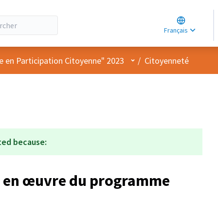
Choose lang
Choisir la la
Français
Elegir el idi
Menu utilisateur
e en Participation Citoyenne" 2023
/
Citoyenneté
ted because:
ise en œuvre du programme