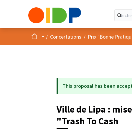
Accueil
Menu principal
/
Concertations
/
Prix "Bonne Pratiqu
This proposal has been accep
Ville de Lipa : m
"Trash To Cash