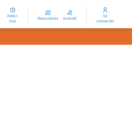
uage
Aidez-
Se
ngue
Rencontres
Activité
moi
connecter
oma