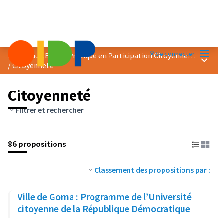
Menu
Se connecter
Prix &quot;Bonne Pratique en Participation Citoyenne&quot; 2023
Menu 
/
Citoyenneté
Citoyenneté
Filtrer et rechercher
86 propositions
Classement des propositions par :
Ville de Goma : Programme de l’Université
citoyenne de la République Démocratique