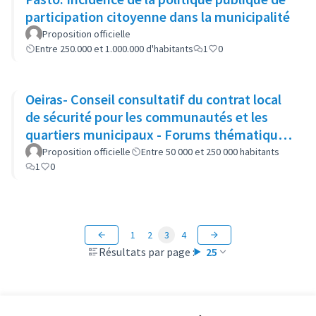
participation citoyenne dans la municipalité
Proposition officielle
Entre 250.000 et 1.000.000 d'habitants
1
0
Oeiras- Conseil consultatif du contrat local
de sécurité pour les communautés et les
quartiers municipaux - Forums thématiques
(CCCLS d'Oeiras)
Proposition officielle
Entre 50 000 et 250 000 habitants
1
0
1
2
3
4
Résultats par page :
25