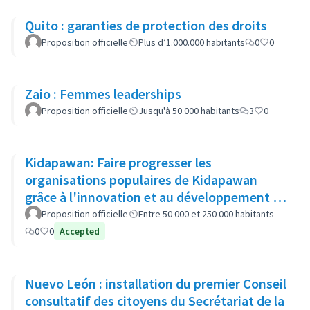
Quito : garanties de protection des droits
Proposition officielle
Plus d’1.000.000 habitants
0
0
Zaio : Femmes leaderships
Proposition officielle
Jusqu'à 50 000 habitants
3
0
Kidapawan: Faire progresser les
organisations populaires de Kidapawan
grâce à l'innovation et au développement du
capital social (APOKIDS )
Proposition officielle
Entre 50 000 et 250 000 habitants
0
0
Accepted
Nuevo León : installation du premier Conseil
consultatif des citoyens du Secrétariat de la