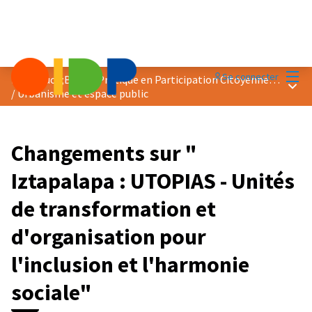
Menu
Se connecter
Prix &quot;Bonne Pratique en Participation Citoyenne&quot; 2024
Menu 
/
Urbanisme et espace public
Changements sur "
Iztapalapa : UTOPIAS - Unités
de transformation et
d'organisation pour
l'inclusion et l'harmonie
sociale"