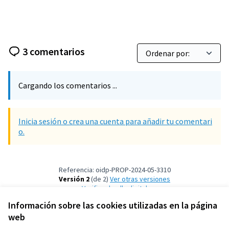
3 comentarios
Cargando los comentarios ...
Inicia sesión o crea una cuenta para añadir tu comentari
o.
Referencia: oidp-PROP-2024-05-3310
Versión 2
(de 2)
ver otras versiones
Verificar huella digital
Información sobre las cookies utilizadas en la página
web
Términos y condiciones de uso
Configuración de cookies