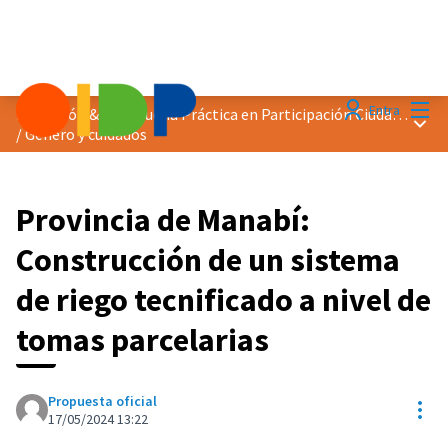
Menú
Entra
Distinción &quot;Buena Práctica en Participación Ciudadana&quot; 2024
Menú 
/
Género y cuidados
Provincia de Manabí:
Construcción de un sistema
de riego tecnificado a nivel de
tomas parcelarias
Propuesta oficial
Con
17/05/2024 13:22