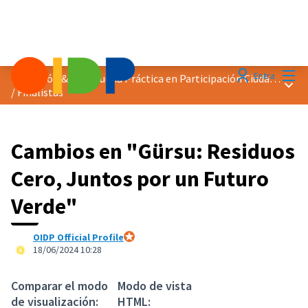
Menú
Entra
Distinción &quot;Buena Práctica en Participación Ciudadana&quot; 2024
Menú 
/
Finalistas
Cambios en "Gürsu: Residuos
Cero, Juntos por un Futuro
Verde"
OIDP Official Profile
Participante oficial
18/06/2024 10:28
Comparar el modo
Modo de vista
de visualización:
HTML: