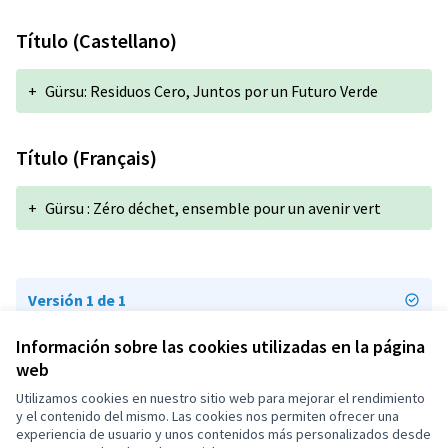
Título (Castellano)
+
Gürsu: Residuos Cero, Juntos por un Futuro Verde
Título (Français)
+
Gürsu : Zéro déchet, ensemble pour un avenir vert
Versión 1 de 1
Información sobre las cookies utilizadas en la página
web
Términos y condiciones de uso
Configuración de cookies
Utilizamos cookies en nuestro sitio web para mejorar el rendimiento
OIDP en X
OIDP en Facebook
OIDP en YouTube
y el contenido del mismo. Las cookies nos permiten ofrecer una
experiencia de usuario y unos contenidos más personalizados desde
(Enlace externo)
(Enlace externo)
(Enlace externo)
Castellano