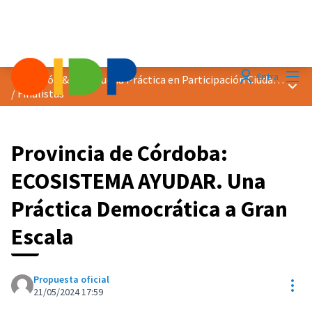
Menú
Entra
Distinción &quot;Buena Práctica en Participación Ciudadana&quot; 2024
Menú 
/
Finalistas
Provincia de Córdoba:
ECOSISTEMA AYUDAR. Una
Práctica Democrática a Gran
Escala
Propuesta oficial
Con
21/05/2024 17:59