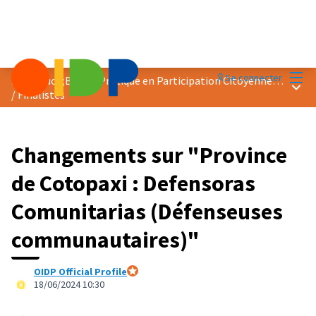
Menu
Se connecter
Prix &quot;Bonne Pratique en Participation Citoyenne&quot; 2024
Menu 
/
Finalistes
Changements sur "Province
de Cotopaxi : Defensoras
Comunitarias (Défenseuses
communautaires)"
OIDP Official Profile
Participant officiel
18/06/2024 10:30