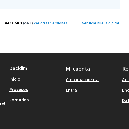
Versión 1
(de 1)
ver otras versiones
Verificar huella digital
Decidim
Mi cuenta
Re
Inicio
Crea una cuenta
Act
Procesos
Entra
En
Jornadas
Dat
 el