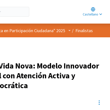
Choose lan
Choisir la l
Castellano
Elegir el id
Menú de usuario
ca en Participación Ciudadana" 2025
/
Finalistas
 Vida Nova: Modelo Innovador
l con Atención Activa y
ocrática
Contr