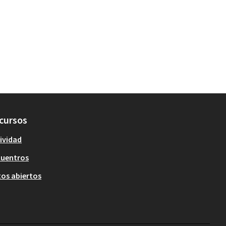
cursos
ividad
cuentros
os abiertos