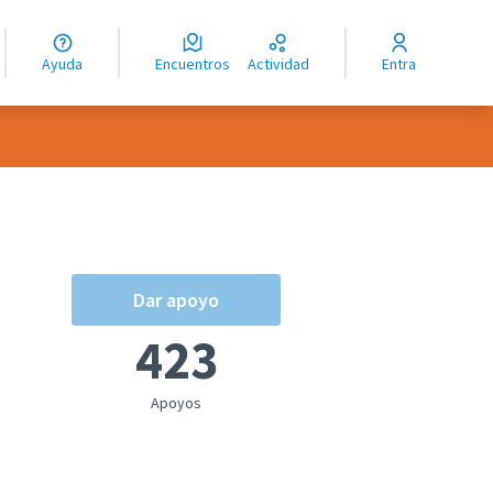
guage
angue
Ayuda
Encuentros
Actividad
Entra
ioma
Dar apoyo
423
Apoyos
oles de recursos