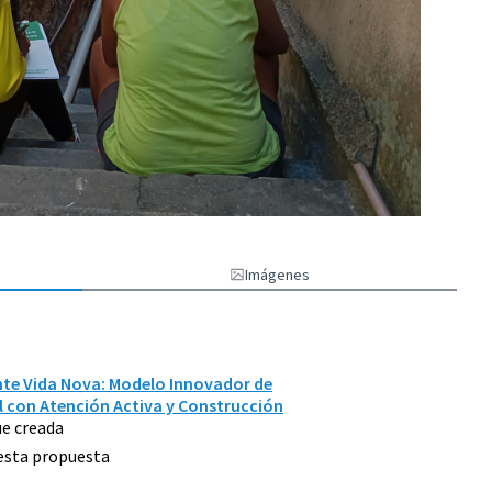
Imágenes
nte Vida Nova: Modelo Innovador de
l con Atención Activa y Construcción
e creada
 esta propuesta