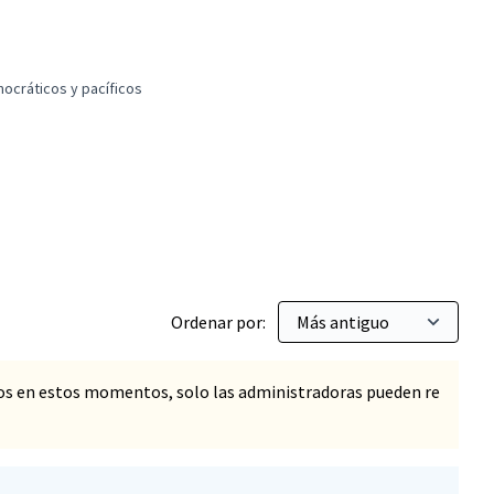
mocráticos y pacíficos
es y territorios más democráticos y pacíficos
Ordenar por:
os en estos momentos, solo las administradoras pueden re