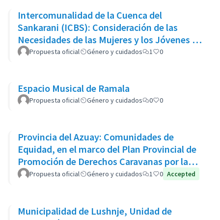
Intercomunalidad de la Cuenca del
Sankarani (ICBS): Consideración de las
Necesidades de las Mujeres y los Jóvenes en
el Proyecto de Engorde Bovino
Propuesta oficial
Género y cuidados
1
0
Espacio Musical de Ramala
Propuesta oficial
Género y cuidados
0
0
Provincia del Azuay: Comunidades de
Equidad, en el marco del Plan Provincial de
Promoción de Derechos Caravanas por la
Vida
Propuesta oficial
Género y cuidados
1
0
Accepted
Municipalidad de Lushnje, Unidad de