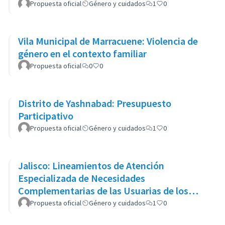
Propuesta oficial
Género y cuidados
1
0
Vila Municipal de Marracuene: Violencia de
género en el contexto familiar
Propuesta oficial
0
0
Distrito de Yashnabad: Presupuesto
Participativo
Propuesta oficial
Género y cuidados
1
0
Jalisco: Lineamientos de Atención
Especializada de Necesidades
Complementarias de las Usuarias de los
Centros de Justicia para las Mujeres del
Propuesta oficial
Género y cuidados
1
0
Estado