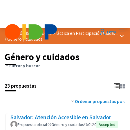
Menú
Entra
Distinción &quot;Buena Práctica en Participación Ciudadana&quot; 2025
Menú 
/
Género y cuidados
Género y cuidados
Filtrar y buscar
23 propuestas
Ordenar propuestas por:
Salvador: Atención Accesible en Salvador
Propuesta oficial
Género y cuidados
0
0
Accepted