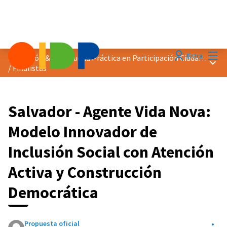
Menú
Entra
Distinción &quot;Buena Práctica en Participación Ciudadana&quot; 2025
Menú 
/
Finalistas
Salvador - Agente Vida Nova:
Modelo Innovador de
Inclusión Social con Atención
Activa y Construcción
Democrática
Propuesta oficial