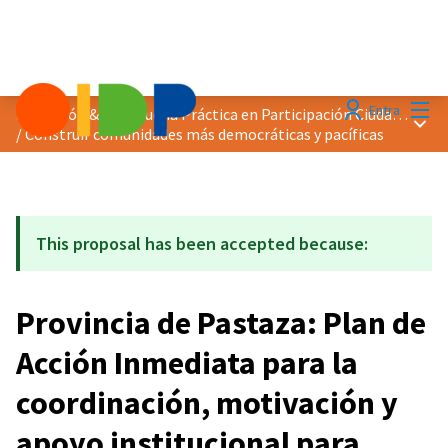
Menú
Entra
Distinción &quot;Buena Práctica en Participación Ciudadana&quot; 2025
Menú 
/
Construir comunidades más democráticas y pacíficas
This proposal has been accepted because:
Provincia de Pastaza: Plan de
Acción Inmediata para la
coordinación, motivación y
apoyo institucional para